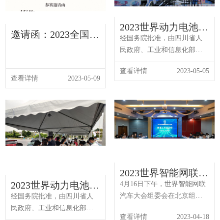
坛”将于6月16-17日在浙江
委会共同主办的“2023中国智
省...
能网联汽车产业大会”将于6月
2023世界动力电池大
邀请函：2023全国智
17日在浙江省湖州德清国际
会新能源汽车试乘体
经国务院批准，由四川省人
能驾驶测试赛（长三
会...
验 等你来试
民政府、工业和信息化部主
角赛区）
办的“2023 世界动力电池大会
查看详情
2023-05-05
暨动力电池绿色低碳出行展
查看详情
2023-05-09
览会”计划于2023年6月9日-12
日在宜宾国际会展中心举
办。作为展会重要配套活动
之一的“嗨动试乘”新能源汽车
试乘体验活动将在四川宜宾
国际会展中心激情上演，十
多个主流汽车品牌、...
2023世界智能网联汽
车大会筹备工作启动
2023世界动力电池大
4月16日下午，世界智能网联
会在京召开
会新能源汽车乘驾体
汽车大会组委会在北京组织
经国务院批准，由四川省人
验 等你来试
召开2023世界智能网联汽车
民政府、工业和信息化部主
查看详情
2023-04-18
大会筹备工作启动会。本次
办的“2023 世界动力电池大会