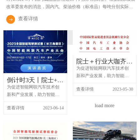
改革委发布的消息，国内汽、柴油价格（标准品）每吨分别实际上
调1160元和1115元，创下现行成品油定价机制施行以来单次调整幅
查看详情
度的历史最大纪录。
院士＋行业大咖齐
聚！2023中国国际智
为促进智能网联汽车技术创
能网联汽车产业高峰
新和产业发展，助力智能网
倒计时3天丨院士+行
论坛将于6月在德清
联汽车供应链优化升级，由
业大咖齐聚！2023中
为促进智能网联汽车技术创
举办
查看详情
2023-05-30
中国国际贸易促进委员会机
国智能网联汽车产业
新和产业发展，助力智能网
械行业分会、中国汽车工业
大会嘉宾名单揭晓
联汽车供应链优化升级，由
load more
协会、中国电工技术学会、
查看详情
2023-06-14
中国国际贸易促进委员会机
湖州市贸促会、德清县人民
械行业分会、中国汽车工业
政府、湖州莫干山高新区管
协会、中国电工技术学会、
委会共同主办的“2023 中国国
湖州市贸促会、德清县人民
际智能网联汽车产业高峰论
政府、湖州莫干山高新区管