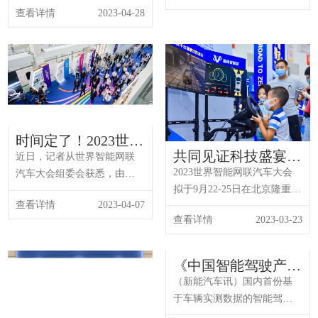
查看详情
2023-04-28
会议重点对2022世界智能网
暨动力电池绿色低碳出行展
联汽车大会举办情况进行总
览会”计划于2023年6月9日-12
结，并围绕2023年大会及展
日在宜宾国际会展中心举
览方案等进行交流讨论。在
办。作为展会重要配套活动
各方的大力支持及通力协作
之一的“嗨动乘驾”新能源汽车
下，2022世界智能网联汽车
乘驾体验活动将在四川宜宾
大会于2022年9月...
国际会展中心激情上演，十
多个主流汽车品牌、...
时间定了！2023世界
共同见证科技盛宴
智能网联汽车大会暨
近日，记者从世界智能网联
WICV邀您莅临展会
展览会将于9月北京
2023世界智能网联汽车大会
汽车大会组委会获悉，由北
举办
拟于9月22-25日在北京隆重举
京市人民政府、工业和信息
查看详情
2023-04-07
行，我们将在这里为您带来
化部、公安部、交通运输
查看详情
2023-03-23
一场别开生面的盛宴。本次
部、中国科学技术协会主办
展会将以“会、展、赛、体
的2023世界智能网联汽车大
验、发布、对接”六位一体的
会暨展览会（简称WICV），
《中国智能驾驶产业
形式为您呈现，让您在展会
将于今年9月22日至25日在北
发展年度报告
（新能汽车讯）国内首份基
期间感受到前所未有的视觉
京中国国际展览中心（顺义
（2022）》将于3月
于车辆实测数据的智能驾驶
盛宴和科技魅力。作为一场
10日发布
馆）举办。大会将聚焦产业
年度分析报告——《中国智