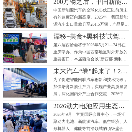
200万辆之后，中国新能源车出海卡在哪儿？重庆这场会给你答案
配套同期展览，集中展示国内外智能网联
中国新能源汽车的全球化步伐正以前所未
新能源汽车领域新产品、新技术、新场
有的速度迈向新高度。2025年，我国新能
景、新模式、新生态，搭建产业高端交流
源汽车出口量攀升至261.5万辆，产品足迹
对接与...
遍布全球100多个国家和地区，在国际市
漂移+美食+黑科技试驾！第八届西洽会“嗨show”召唤，来重庆提前开上未来之车
场中展现出强劲的竞争力。然而，在高速
第八届西洽会将于2026年5月21—24日在
增长的数字背后，产业链出海的深层次挑
重庆举办。作为中国西部地区对外开放的
战也日益显现。贸易壁垒的阻碍、各国标
重要窗口，本届西洽会以“新西部 新制造
准的不统一、售后...
新服务”为主题，分设综合形象展区、生产
未来汽车“卷”起来了！2026智能网联车展定档10月，体验、挑战、消费节全都有
性服务业展区、产业融合发展展区、国际
为了促进智能网联汽车创新和技术突破，
和区域合作展区4大主题展区，预计展览
加快培育新质生产力，实现产业高质量发
面积11万平方米。展会同期，重庆国际博
展，深化国内外产业合作交流，2026中国
览中心北广场...
国际新能源和智能网联汽车展览会计划于
2026动力电池应用生态展览会火热招展中！9月宜宾，邀您共筑产业新生态
10月21－24日在北京举办。作为2026世界
2026年9月，宜宾国际会展中心，一场汇
智能网联汽车大会（英文简称“WICV”）
聚动力电池、新能源汽车、低空经济、人
的同期活动，展览会期间还将举办自动驾
形机器人、储能等前沿领域的顶级盛会
驶及组合驾...