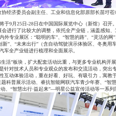
政协经济委员会副主任、工业和信息化部原部长苗圩莅
将于9月25日-28日在中国国际展览中心（新馆）召开
展会进行了比较大的调整，依托全产业链，涵盖感知、
外专业展区：“聪明的车”、“智慧的路”、“灵活的网”
同创新”、“未来出行”（含自动驾驶演示体验区、冬奥用
汽车全产业链进行梳理和全面展示。
与生活”板块，扩大配套活动比重，与更多专业机构开
是针对技术人员和专业观众的发布和交流活动，突出
性互动体验活动，重在好看、好玩、有吸引力，寓教
”主题科普展示活动、睿抗智能网联汽车青少年赛、“智
活动、“智慧出行·益起来”—明星公益宣传活动等一系