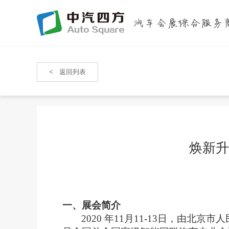
<
返回列表
焕新升
一、
展会简介
20
20
年1
1
月1
1
-
13
日，由北京市人