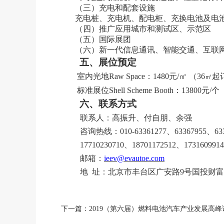
（三）充电和配套设施
充电桩、充电机、配电柜、充换电池及电
（四）推广应用城市和测试区、示范区
（五）国际展团
（六）新一代信息通讯、智能交通、互联
五、展位预定
室内光地
Raw Space：1480元/㎡ （36
起
㎡
标准展位
Shell Scheme Booth：138
六、联系方式
联系人：高振升、付自朋、余强
咨询热线：
010-63361277、63367955、6
17710230710、18701172512、1731609914
邮箱：
ieev@evautoe.com
地
址：北京市丰台区广安路
9号国投财富广
下一篇：2019（第六届）燃料电池汽车产业发展高峰