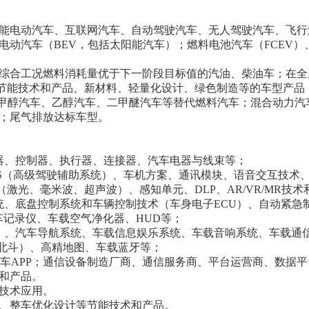
智能电动汽车、互联网汽车、自动驾驶汽车、无人驾驶汽车、飞行
电动汽车（BEV，包括太阳能汽车）；燃料电池汽车（FCEV
，综合工况燃料消耗量优于下一阶段目标值的汽油、柴油车；在
节能技术和产品、新材料、轻量化设计、绿色制造等的车型产品
；甲醇汽车、乙醇汽车、二甲醚汽车等替代燃料汽车；混合动力
型；尾气排放达标车型。
器、控制器、执行器、连接器、汽车电器与线束等；
AS（高级驾驶辅助系统）、车机方案、通讯模块、语音交互技术
激光、毫米波、超声波）、感知单元、DLP、AR/VR/MR技术
统、底盘控制系统和车辆控制技术（车身电子
ECU）、自动紧急
车记录仪、车载空气净化器、HUD等；
）、汽车导航系统、车载信息娱乐系统、车载音响系统、车载通
GPS/北斗）、高精地图、车载蓝牙等；
、汽车APP；通信设备制造厂商、通信服务商、平台运营商、数据
和产品。
技术应用。
料、整车优化设计等节能技术和产品。