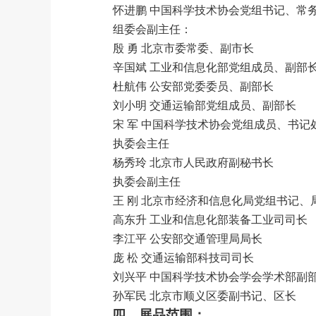
怀进鹏
中国科学技术协会党组书记、常
组委会副主任：
殷
勇
北京市委常委、副市长
辛国斌
工业和信息化部党组成员、副部
杜航伟
公安部党委委员、副部长
刘小明
交通运输部党组成员、副部长
宋
军
中国科学技术协会党组成员、书记
执委会主任
杨秀玲
北京市人民政府副秘书长
执委会副主任
王
刚
北京市经济和信息化局党组书记、
高东升
工业和信息化部装备工业司司长
李江平
公安部交通管理局局长
庞
松
交通运输部科技司司长
刘兴平
中国科学技术协会学会学术部副
孙军民
北京市顺义区委副书记、区长
四、展品范围：