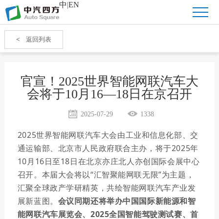
中
|
EN
<
返回列表
官宣！2025世界智能网联汽车大
会将于10月16—18日在京召开
2025-07-29
1338
2025
世界智能网联汽车大会
由
工业和信息化部、交
通运输部、北京市人民政府联合主办
，将
于
2025
年
10
月
16
日
至
18
日在北京亦庄北人亦创国际会展中心
召开
。本届大会
将
以
“
汇智聚能
网联无限
”
为主题，
汇
聚全球政产学研精英，共绘智能网联汽车产业发
展新蓝图。
会议同期还将举办中国国际新能源和智
能网联汽车展览会、
2025
全国智能驾驶测试赛、首