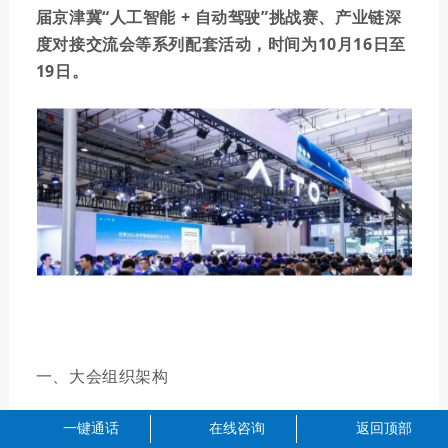
届京津冀“人工智能
+
自动驾驶”挑战赛、产业链深
度对接交流会等系列配套活动，时间为
10
月
16
日至
19
日。
一、大会
组织架构
作为中国首个经国务院批准的国家级智能网联汽车
一键通话
在线咨询
返回顶部