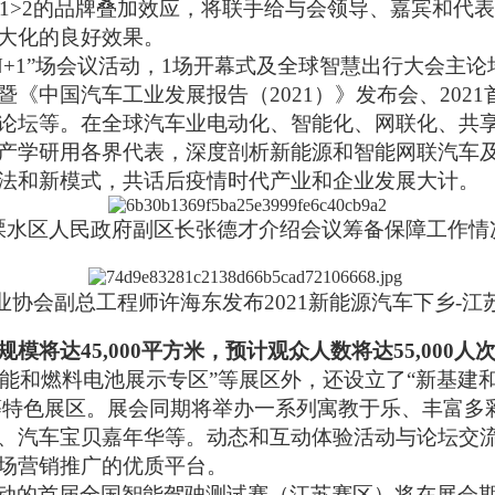
+1>2的品牌叠加效应，将联手给与会领导、嘉宾和代
大化的良好效果。
N
+1”场会议活动
，
1场开幕式及全球智慧出行大会主论
《中国汽车工业发展报告（2021）》发布会、202
论坛
等
。
在全球汽车业电动化、智能化、网联化、共
产学研用各界代表，深度剖析新能源和智能网联汽车
法和新模式，共话后疫情时代产业和企业发展大计。
溧水区人民政府副区长张德才介绍会议筹备保障工作情
业协会副总工程师许海东发布
2021新能源汽车下乡-
规模将达
45
,000平方米，预计观众人数将达
5
5,000人
“氢能和燃料电池展示专区”等展区外，还设立
了
“新基建
”等特色展区。展会同期将举办一系列寓教于乐、丰富多
、汽车宝贝嘉年华等。动态和互动体验活动与论坛交
场营销推广的优质平台。
动的首届全国智能驾驶测试赛（江苏赛区）将在展会