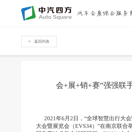
<
返回列表
会+展+销+赛”强强联
2021年
6
月
2
日，“全球智慧出行大会
大会暨展览会（EVS34）”在
南
京联合