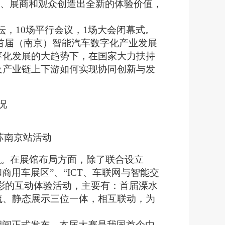
表、展商和观众创造出全新的体验价值，
坛，
10
场平行会议，1场大会闭幕式
。
1首届（南京）智能汽车数字化产业发展
享化发展的大趋势下，在国家大力扶持
及产业链上下游如何实现协同创新与发
况
江苏南京站活动
次
。在展馆布局方面，除了联合设立
和商用车展区”、“ICT、车联网与智能交
彩的互动体验活动，主要有：
首届溧水
流、静态展示三位一体，相互联动，为
期间正式发布。
本届大赛是我国
首个由