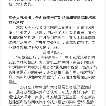
绩，拿下大奖。
展会人气高涨，全面宣传推广新能源和智能网联汽车
前沿科技
本次
大会
不仅吸引了国内众多政府、企事业和组
织、行业内人士观展，也吸引了大批普通市民、青少
年和家庭的参观，同时受到国外同行业人士和新闻媒
体的广泛关注。
与去年展会相比，
媒体采访报道、专
业观众数量
均
有较大幅度上涨。
“智慧新出行，美好新生活”，在南京
溧水
举办的
2021全球智慧出行大会暨第二届中国（南京）国际新
能源和智能网联汽车展览会”带来的不仅是一场汽车与
智能交通产业的盛筵，还会给推广新车型、技术和产
品，为新能源和智能网联汽车产业加速发展做出积极
贡献。
202
1
全球智慧出行大会暨展览会现已圆满落
幕，展会获得国内外广泛认可，形成了良好口碑，已
逐渐
成为溧水、南京、华东地区乃至全国一个
全
新的
新能源和智能网联汽车“论坛+展览
+赛事+营销
”
品牌