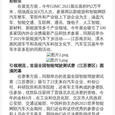
彩纷呈
在
展览方面，今年GIMC 2021展出面积
约
2万平
米，现场观众
近6
万人次。参展商以新能源和智能网联
汽车整车、零部件和产业链上下游企业为主，涵盖汽
车、智能交通、互联网、通讯、微电子、人工智能、
新材料、新能源等多个产业领域。今年展会吸引了100
多家国内外企业携最新产品和技术参展，同期还举办
了2021年新能源汽车下乡活动——江苏南京站、溧水
惠民团车节和高校汽车科技文化节、汽车宝贝嘉年华
等丰富多彩的同期活动。
引领潮流，
首届全国智能驾驶测试赛
（
江苏赛区
）圆
满闭幕
在
赛事方面，同期举办的首届全国智能驾驶测试
赛（江苏赛区）吸引了23支来自汽车企业、科创公
司、科研院所和高等院校，还有车主等构成的参赛队
伍参加，优胜队伍获得了晋级北京总决赛的资格。
今
年的
金秋9月，在工业和信息化部、北京市人民政府、
公安部、交通运输部、中国科协主办的2021世界智能
网联汽车大会期间，我们还会和这些优秀的参赛企业
和人员在北京再见，期待他们在总决赛取得优异成