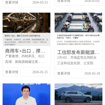
查看详情
2026-03-02
官
查看详情
2026-03-23
驾驶带来的便捷与科技赋
能，真切感受新质生产力在
出行领域的生动实践。“本次
活动积极响应今年政府工作
报告关于整治‘内卷式’竞争的
号召，引导企业从打‘价格
战’转向打‘技术战、品质战、
服务战’。在现场看到的不仅
是...
商用车+出口，撑起
工信部发布新能源汽
了2026年1月的中国
产量微增、内销承压、出口
车强制性国标：将动
2月4日，市场监管总局联合
汽车
力电池安全要求提升
高增、新能源稳健过渡，这
工业和信息化部、公安部和
至“不起火、不爆炸”
是2026年首月，中国汽车产
交通运输部召开道路交通标
查看详情
2026-02-25
业在“十五五”开局之年实现平
查看详情
2026-02-18
准化专题新闻发布会。工业
稳起步下的几个关键词。据
和信息化部装备工业一司副
中国汽车工业协会2月11日最
司长、一级巡视员郭守刚介
新数据，1月汽车产销分别完
绍，2025年以来，修订发布
成245万辆和234.6万辆，产量
电动汽车、动力蓄电池安全
同比微增0.01%，销量同比下
要求等新能源汽车强制性国