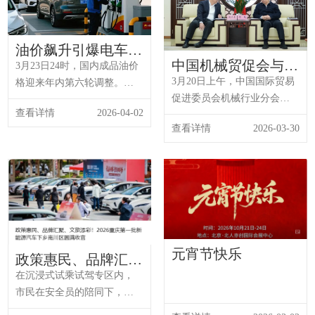
数），较2025年增加5个
旧换新补贴发力、春季新车
PP100，增幅为近年新低。其
陆续上市，终端热度逐步提
中，故...
油价飙升引爆电车热
升，下旬起市...
中国机械贸促会与重
潮：2026年新能源汽
3月23日24时，国内成品油价
庆市贸促会开展座谈
车销量逆势上扬的背
3月20日上午，中国国际贸易
格迎来年内第六轮调整。根
交流
后
促进委员会机械行业分会
据国家发展改革委发布的消
查看详情
2026-04-02
（以下简称“中国机械贸促
息，国内汽、柴油价格（标
查看详情
2026-03-30
会”）会长周卫东一行赴重庆
准品）每吨分别实际上调
市贸促会，与党组书记何毅
1160元和1115元，创下现行
等进行座谈。双方围绕发挥
成品油定价机制施行以来单
各自优势、打造品牌展会、
次调整幅度的历史最大纪
共促重庆市陆海经贸促进中
录。
心（以下简称“中心”）发展深
入交流，并就2026陆海新通
道国际物流博览会（以下简
元宵节快乐
政策惠民、品牌汇
称“物博会”）开展合作对接。
聚、文旅添彩！2026
在沉浸式试乘试驾专区内，
重庆第一批新能源汽
市民在安全员的陪同下，亲
车下乡南川区圆满收
身体验L2+级及更高级别辅助