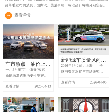
改革委发布的消息，国内汽、柴油价格（标准品）每吨分别实际上
调1160元和1115元，创下现行成品油定价机制施行以来单次调整幅
查看详情
度的历史最大纪录。
新能源车质量风向变
车市热点：油价上涨
了！倒车辅助不准、
2026年4月2日，上海——全
＞降价促销，新能源
一、3月车市“小阳春”收官，
蓝牙连不上等智能化
球消费者洞察与市场研究机
渗透率3月52.9%已
新能源渗透率历史性突破
体验设计缺陷最闹心
构J.D.Power（君迪）连续第
创新高
52.9%3月国内车市迎来名副
查看详情
2026-04-06
八年发布中国新能源汽车新
查看详情
2026-04-13
其实的“小阳春”。乘联分会最
车质量研究（NEV-IQS）。
新数据显示，3月狭义乘用车
研究显示，2026年行业整体
零售约170万辆，环比大涨
质量问题数为231个
64.5%，新能源车渗透率历史
PP100（平均每百辆车问题
性地突破52.9%。随着各地以